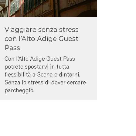
Viaggiare senza stress
con l’Alto Adige Guest
Pass
Con l’Alto Adige Guest Pass
potrete spostarvi in tutta
flessibilità a Scena e dintorni.
Senza lo stress di dover cercare
parcheggio.
Potrete utilizzare comodamente
autobus, treni, linee urbane ed
extraurbane e funivie pubbliche.
Basta salire, partire e godersi la